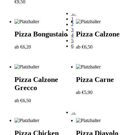
€
9,50
←
1
2
3
Pizza Bongustaio
Pizza Calzone
4
5
6
ab
€
6,20
ab
€
6,50
Pizza Calzone
Pizza Carne
Grecco
ab
€
5,90
ab
€
6,50
→
Pizza Chicken
Pizza Diavolo