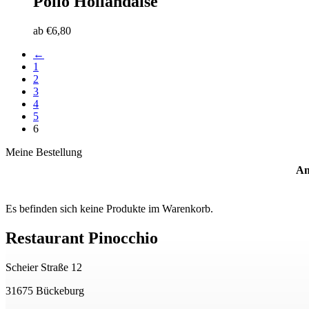
Pollo Hollandaise
ab
€
6,80
←
1
2
3
4
5
6
Meine Bestellung
An
Es befinden sich keine Produkte im Warenkorb.
Restaurant Pinocchio
Scheier Straße 12
31675 Bückeburg