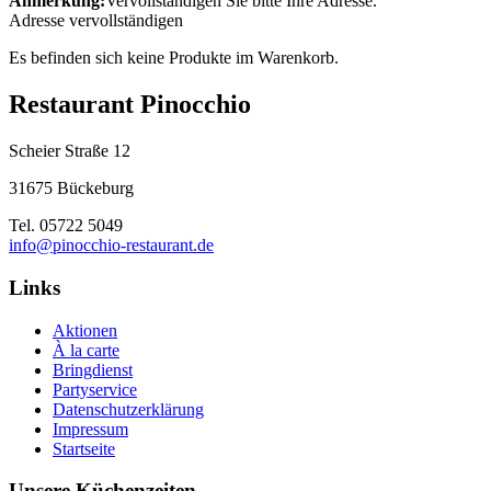
Anmerkung:
Vervollständigen Sie bitte Ihre Adresse.
Adresse vervollständigen
Es befinden sich keine Produkte im Warenkorb.
Restaurant Pinocchio
Scheier Straße 12
31675 Bückeburg
Tel. 05722 5049
info@pinocchio-restaurant.de
Links
Aktionen
À la carte
Bringdienst
Partyservice
Datenschutzerklärung
Impressum
Startseite
Unsere Küchenzeiten