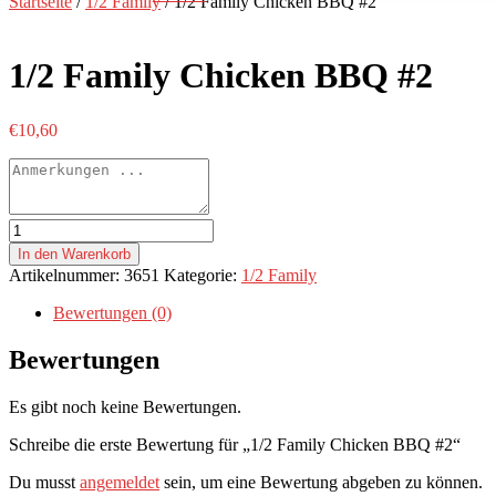
Startseite
/
1/2 Family
/ 1/2 Family Chicken BBQ #2
1/2 Family Chicken BBQ #2
€
10,60
1/2
Family
In den Warenkorb
Chicken
Artikelnummer:
3651
Kategorie:
1/2 Family
BBQ
#2
Bewertungen (0)
Menge
Bewertungen
Es gibt noch keine Bewertungen.
Schreibe die erste Bewertung für „1/2 Family Chicken BBQ #2“
Du musst
angemeldet
sein, um eine Bewertung abgeben zu können.