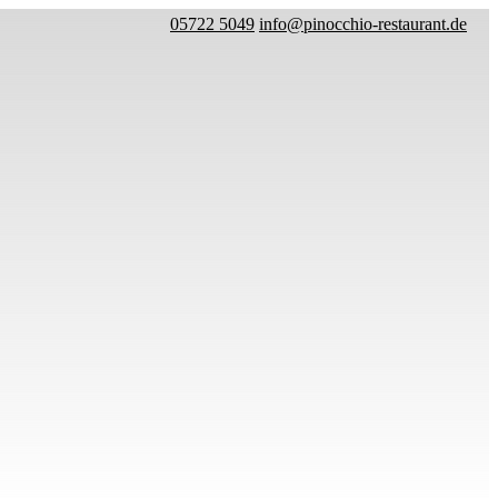
05722 5049
info@pinocchio-restaurant.de