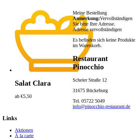
Meine Bestellung
Anmerkung:
Vervollständigen
Sie bitte Ihre Adresse.
Adresse vervollständigen
Es befinden sich keine Produkte
im Warenkorb.
Restaurant
Pinocchio
Scheier Straße 12
Salat Clara
31675 Bückeburg
ab
€
5,50
Tel. 05722 5049
info@pinocchio-restaurant.de
Links
Aktionen
À la carte