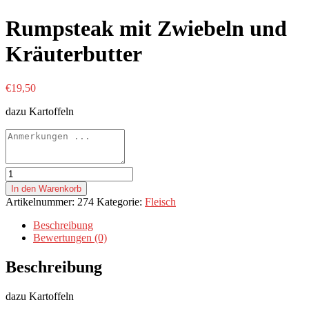
Rumpsteak mit Zwiebeln und
Kräuterbutter
€
19,50
dazu Kartoffeln
Rumpsteak
mit
In den Warenkorb
Zwiebeln
Artikelnummer:
274
Kategorie:
Fleisch
und
Kräuterbutter
Beschreibung
Menge
Bewertungen (0)
Beschreibung
dazu Kartoffeln