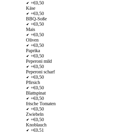
+€0,50
Käse
+€0,50
BBQ-Soße
+€0,50
Mais
+€0,50
Oliven
+€0,50
Paprika
+€0,50
Peperoni mild
+€0,50
Peperoni scharf
+€0,50
Pfirsich
+€0,50
Blattspinat
+€0,50
frische Tomaten
+€0,50
Zwiebeln
+€0,50
Knoblauch
+€0,51