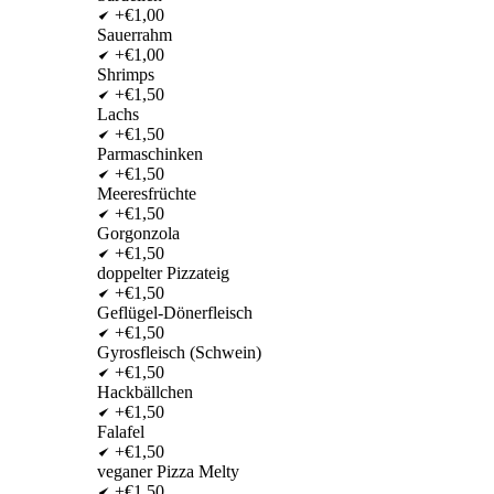
+€1,00
Sauerrahm
+€1,00
Shrimps
+€1,50
Lachs
+€1,50
Parmaschinken
+€1,50
Meeresfrüchte
+€1,50
Gorgonzola
+€1,50
doppelter Pizzateig
+€1,50
Geflügel-Dönerfleisch
+€1,50
Gyrosfleisch (Schwein)
+€1,50
Hackbällchen
+€1,50
Falafel
+€1,50
veganer Pizza Melty
+€1,50