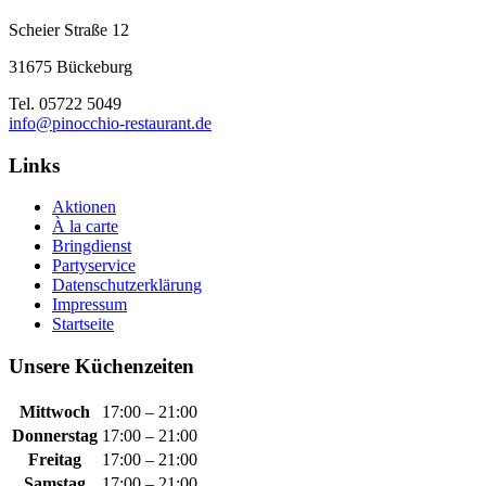
Scheier Straße 12
31675 Bückeburg
Tel. 05722 5049
info@pinocchio-restaurant.de
Links
Aktionen
À la carte
Bringdienst
Partyservice
Datenschutzerklärung
Impressum
Startseite
Unsere Küchenzeiten
Mittwoch
17:00 – 21:00
Donnerstag
17:00 – 21:00
Freitag
17:00 – 21:00
Samstag
17:00 – 21:00